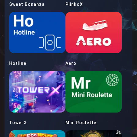
Sweet Bonanza
PlinkoX
Hotline
Aero
TowerX
Mini Roulette