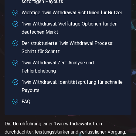
sofortigen Payouts
Wichtige 1win Withdrawal Richtlinien für Nutzer
1win Withdrawal: Vielfältige Optionen für den
deutschen Markt
Der strukturierte 1win Withdrawal Process:
Schritt für Schritt
1win Withdrawal Zeit: Analyse und
Fehlerbehebung
1win Withdrawal: Identitätsprüfung für schnelle
Payouts
FAQ
Die Durchführung einer
1win withdrawal
ist ein
durchdachter, leistungsstarker und verlässlicher Vorgang.