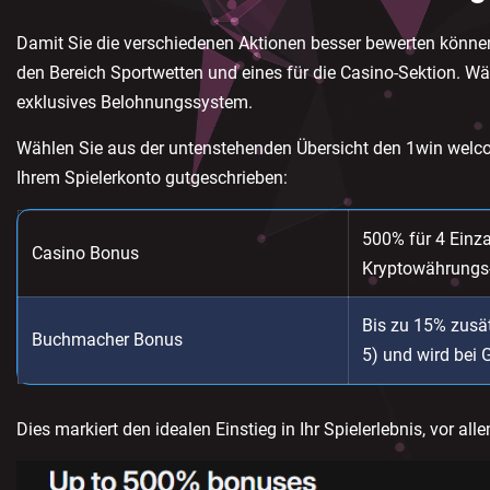
Damit Sie die verschiedenen Aktionen besser bewerten können
den Bereich Sportwetten und eines für die Casino-Sektion. W
exklusives Belohnungssystem.
Wählen Sie aus der untenstehenden Übersicht den
1win welc
Ihrem Spielerkonto gutgeschrieben:
500% für 4 Einz
Casino Bonus
Kryptowährungs
Bis zu 15% zusät
Buchmacher Bonus
5) und wird bei 
Dies markiert den idealen Einstieg in Ihr Spielerlebnis, vor 