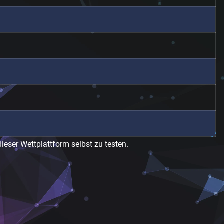
ieser Wettplattform selbst zu testen.