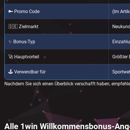
🔑 Promo Code
(Im Arti
🇩🇪 Zielmarkt
Neukund
✨ Bonus-Typ
Einzahl
🚀 Hauptvorteil
Größter 
🕹️ Verwendbar für
Sportwet
Nachdem Sie sich einen Überblick verschafft haben, empfehlen w
Alle 1win Willkommensbonus-Ange