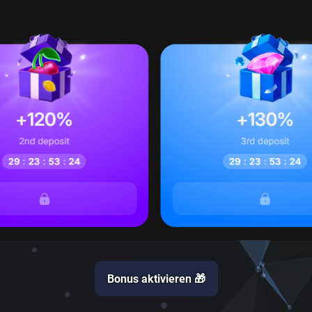
Bonus aktivieren 🎁