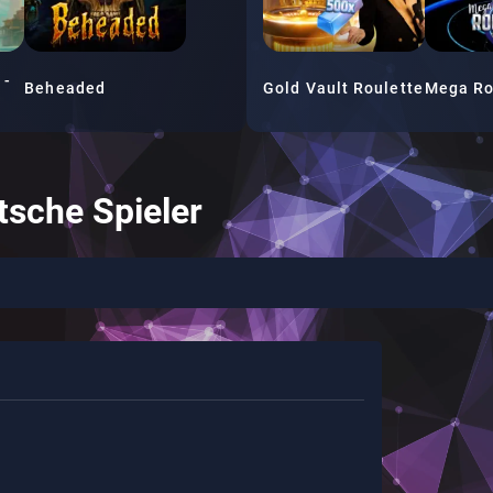
 -
Beheaded
Gold Vault Roulette
Mega Ro
tsche Spieler