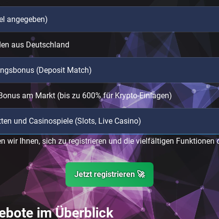
kel angegeben)
en aus Deutschland
ungsbonus (Deposit Match)
Bonus am Markt (bis zu 600% für Krypto-Einlagen)
ten und Casinospiele (Slots, Live Casino)
ir Ihnen, sich zu registrieren und die vielfältigen Funktionen d
Jetzt registrieren 🚀
bote im Überblick