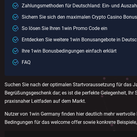
Zahlungsmethoden für Deutschland: Ein- und Ausza
Sichern Sie sich den maximalen Crypto Casino Bonus
So lösen Sie Ihren 1win Promo Code ein
Entdecken Sie weitere 1win Bonusangebote in Deuts
Ihre 1win Bonusbedingungen einfach erklärt
FAQ
Suchen Sie nach der optimalen Startvoraussetzung für das J
Begrüßungsgeschenk dar; es ist die perfekte Gelegenheit, Ihr St
praxisnaher Leitfaden auf dem Markt.
Nutzer von
1win Germany
finden hier deutlich mehr wertvolle 
Bedingungen für das
welcome offer
sowie konkreте Beispiele,